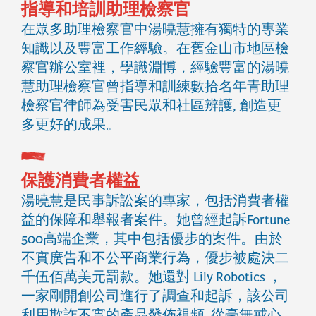
指導和培訓助理檢察官
在眾多助理檢察官中湯曉慧擁有獨特的專業
知識以及豐富工作經驗。在舊金山市地區檢
察官辦公室裡，學識淵博，經驗豐富的湯曉
慧助理檢察官曾指導和訓練數拾名年青助理
檢察官律師為受害民眾和社區辨護, 創造更
多更好的成果。
保護消費者權益
湯曉慧是民事訴訟案的專家，包括消費者權
益的保障和舉報者案件。她曾經起訴Fortune
500高端企業，其中包括優步的案件。由於
不實廣告和不公平商業行為，優步被處決二
千伍佰萬美元罰款。她還對 Lily Robotics ，
一家剛開創公司進行了調查和起訴，該公司
利用欺詐不實的產品發佈視頻, 從毫無戒心