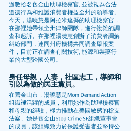
過數拾名舊金山助理檢察官, 並被視為合法
道德行為和維護消費者權益全州的領導者。
今天，湯曉慧是阿拉米達縣的助理檢察官，
在那裡她帶領全卅律師團隊，進行複雜的調
查和起訴。在那裡湯曉慧創辦了消費者調解
糾紛部門，連同州府機構共同調查舉報案
件，目前正在調查有關技術, 能源和製藥行
業的大型跨國公司。
身任母親，人妻，社區志工，導師和
引以為傲的民主黨員。
在舊金山市，湯曉慧是Mom Demand Action
組織𥚃活躍的成員，利用她作為助理檢察官
和母親的經驗，極力推動在美國敏感的槍支
法案。她是舊金山Stop Crime SF組織董事會
的成員，該組織致力於保護受害者並堅持公