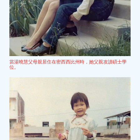
當湯曉慧父母親居住在密西西比州時，她父親攻讀碩士學
位。