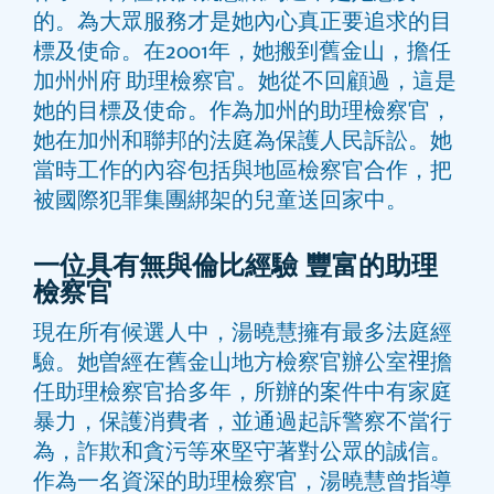
的。為大眾服務才是她內心真正要追求的目
標及使命。在2001年，她搬到舊金山，擔任
加州州府 助理檢察官。她從不回顧過，這是
她的目標及使命。作為加州的助理檢察官，
她在加州和聯邦的法庭為保護人民訴訟。她
當時工作的內容包括與地區檢察官合作，把
被國際犯罪集團綁架的兒童送回家中。
一位具有無與倫比經驗 豐富的助理
檢察官
現在所有候選人中，湯曉慧擁有最多法庭經
驗。她曽經在舊金山地方檢察官辦公室𥚃擔
任助理檢察官拾多年，所辦的案件中有家庭
暴力，保護消費者，並通過起訴警察不當行
為，詐欺和貪污等來堅守著對公眾的誠信。
作為一名資深的助理檢察官，湯曉慧曾指導