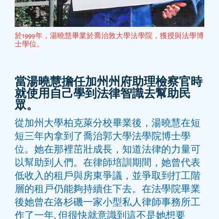
於1999年，湯曉慧畢業於喬治敦大學法學院，獲授與法學博
士學位。
當湯曉慧擔任加州州府助理檢察官時
就使用自己學到法律智識去幫助民
眾。
從加州大學柏克萊分校畢業後，湯曉慧在短
短三年內拿到了喬治郭大學法學院博士學
位。她在那裡茁壯成長，知道法律的力量可
以幫助到人們。在律師培訓期間，她曾代表
低收入的租戶與房東爭議，並爭取到打工階
層的租戸仍能夠持續住下去。在法學院畢業
後她曾在洛杉磯一家小型私人律師事務所工
作了一年, 但很快就意識到這不是她想要