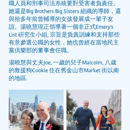
職人員和刑事司法糸統要對受害者負責任。
她還是Big Brothers Big Sisters 組織的導師，還
與拾多年前曾輔導的女孩發展成一輩子友
誼。湯䁱慧現正領導著一個非正式Emery’s
List 硏究生小組, 宗旨是負責訓練和支持那些
有意參選公職的女性，她也曾經在當地民主
黨倶樂部的董事會任職。
湯曉慧與丈夫Joe, 一歲的兒子Malcolm, 八歳
的救援狗Cookie 住在舊金山市Market 街以南
的地區.